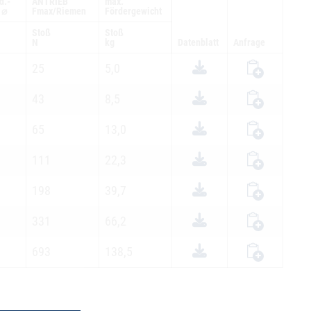
d.-
ANTRIEB
max.
 ⌀
Fmax/Riemen
Fördergewicht
Stoß
Stoß
N
kg
Datenblatt
Anfrage
25
5,0
43
8,5
65
13,0
111
22,3
198
39,7
331
66,2
693
138,5