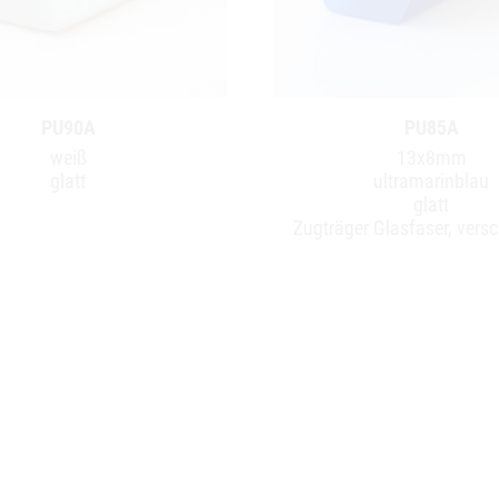
PU90A
PU85A
weiß
13x8mm
glatt
ultramarinblau
glatt
Zugträger Glasfaser, vers