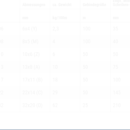
Empf. Min
Abmessungen
ca. Gewicht
Gebindegröße
Scheiben-
mm
kg/100m
m
mm
06
6x4 (Y)
2,3
100
35
08
8x5 (M)
4
100
40
10
10x6 (Z)
6
50
50
13
13x8 (A)
10
50
75
17
17x11 (B)
18
50
100
22
22x14 (C)
29
50
145
32
32x20 (D)
62
25
210