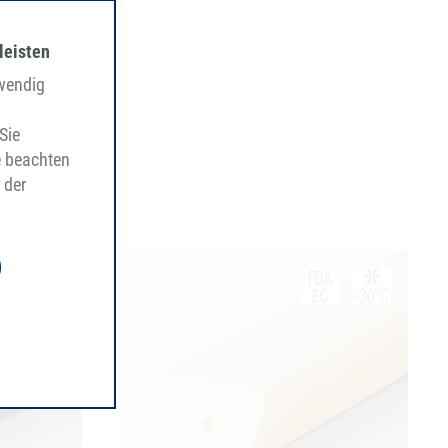
leisten
twendig
Sie
e beachten
 der