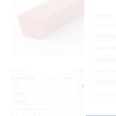
Artikel Nr.
FBKP75A
FBKP75A
FBKP75A
FBKP75A
Qualität
PU75A
FBKP75A
Materialhärte
ca. 80° Shore A (±3)
FBKP75A
Farbe
rot
Oberfläche
glatt
FBKP75A
Zugträger
n/a
Empf. Vorspannung
4…8%