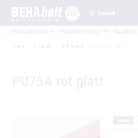
Deutsch
Untermenü öffnen
Untermenü öffne
UNTERNEHMEN
RIEMENPROFILE
BÄNDER &
Home
Produkte
Keilriemen
PU75A rot glatt
PU75A rot glatt
metrisch
i