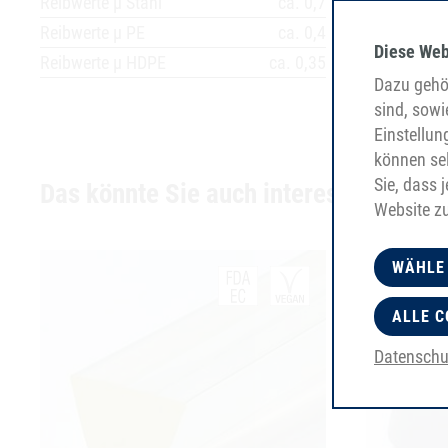
Reibwerte µ Stahl
ca. 0,7
Reibwerte µ PE
ca. 0,4
Diese Web
Reibwerte µ HDPE
ca. 0,35
Dazu gehör
sind, sowi
Einstellun
können sel
Sie, dass 
Das könnte Sie auch interessieren
Website z
WÄHLE
ALLE C
Datenschu