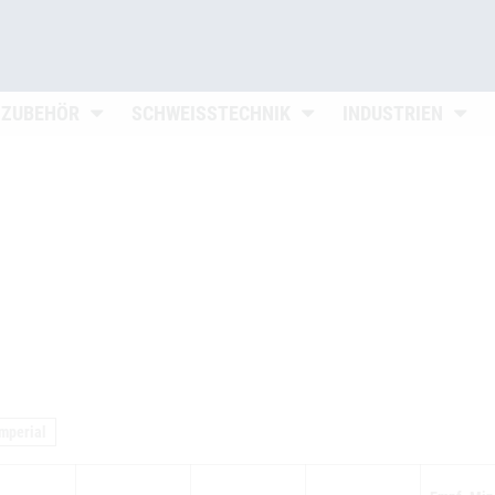
n
Untermenü öffnen
Untermenü öffnen
Unter
 ZUBEHÖR
SCHWEISSTECHNIK
INDUSTRIEN
mperial