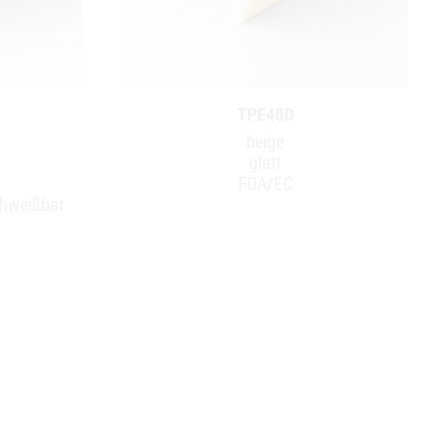
TPE40D
beige
glatt
FDA/EC
chweißbar