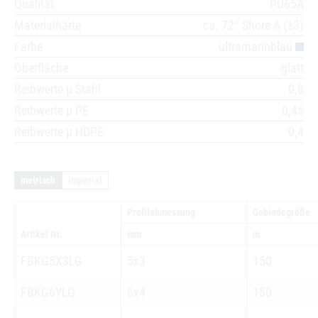
Qualität
PU65A
Materialhärte
ca. 72° Shore A (±3)
Farbe
ultramarinblau
Oberfläche
glatt
Reibwerte µ Stahl
0,8
Reibwerte µ PE
0,45
Reibwerte µ HDPE
0,4
metrisch
imperial
Profilabmessung
Gebindegröße
Artikel Nr.
mm
m
FBKG5X3LG
5x3
150
FBKG6YLG
6x4
150