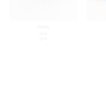
PU90A
weiß
glatt