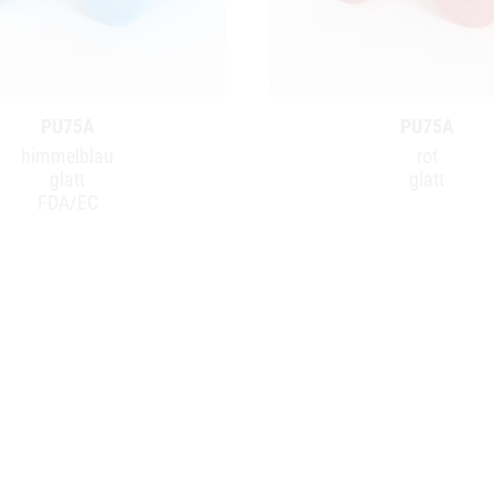
PU75A
PU75A
himmelblau
rot
glatt
glatt
FDA/EC