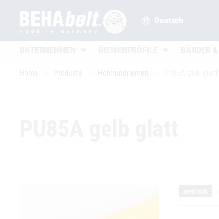
Deutsch
Untermenü öffnen
Untermenü öffne
UNTERNEHMEN
RIEMENPROFILE
BÄNDER &
Home
Produkte
Hohlrundriemen
PU85A gelb glatt
PU85A gelb glatt
metrisch
i