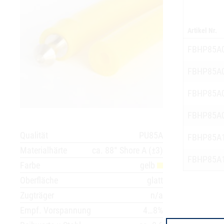
Artikel Nr.
FBHP85A
FBHP85A
FBHP85A
FBHP85A
Qualität
PU85A
FBHP85A
Materialhärte
ca. 88° Shore A (±3)
FBHP85A
Farbe
gelb
Oberfläche
glatt
Zugträger
n/a
Empf. Vorspannung
4…8%