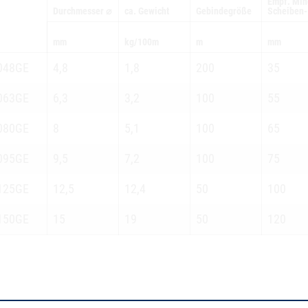
Empf. Min
Durchmesser ⌀
ca. Gewicht
Gebindegröße
Scheiben-
mm
kg/100m
m
mm
048GE
4,8
1,8
200
35
063GE
6,3
3,2
100
55
080GE
8
5,1
100
65
095GE
9,5
7,2
100
75
125GE
12,5
12,4
50
100
150GE
15
19
50
120