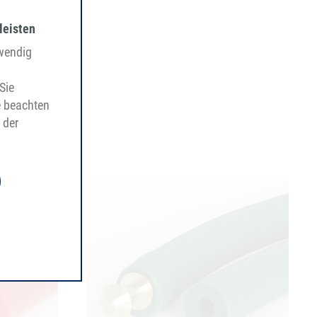
leisten
twendig
Sie
e beachten
 der