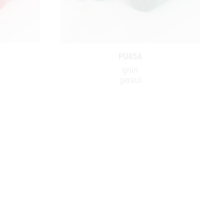
PU85A
grün
geraut