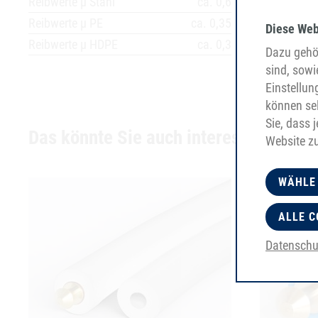
Reibwerte µ Stahl
ca. 0,6
Reibwerte µ PE
ca. 0,35
Diese Web
Reibwerte µ HDPE
ca. 0,3
Dazu gehör
sind, sowi
Einstellun
können sel
Sie, dass 
Das könnte Sie auch interessieren
Website z
WÄHLE
ALLE C
Datenschu