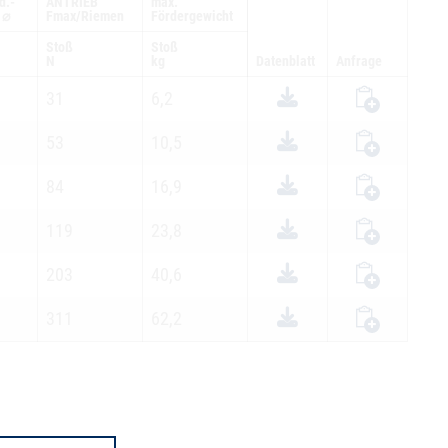
d.-
ANTRIEB
max.
 ⌀
Fmax/Riemen
Fördergewicht
Stoß
Stoß
N
kg
Datenblatt
Anfrage
31
6,2
53
10,5
84
16,9
119
23,8
203
40,6
311
62,2