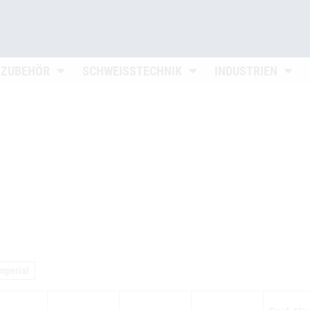
n
Untermenü öffnen
Untermenü öffnen
Unter
 ZUBEHÖR
SCHWEISSTECHNIK
INDUSTRIEN
mperial