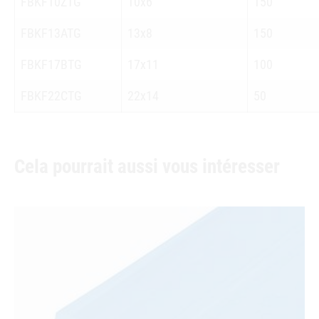
FBKF10ZTG
10x6
150
FBKF13ATG
13x8
150
FBKF17BTG
17x11
100
FBKF22CTG
22x14
50
Cela pourrait aussi vous intéresser