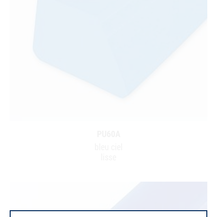
PU60A
bleu ciel
lisse