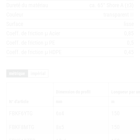
Dureté du matériau
ca. 65° Shore A (±3)
Couleur
transparent
Surface
lisse
Coeff. de friction μ Acier
0,85
Coeff. de friction μ PE
0,5
Coeff. de friction μ HDPE
0,45
métrique
impérial
Dimension du profil
Longueur par un
N° d'article
mm
m
FBKF6YTG
6x4
150
FBKF8MTG
8x5
150