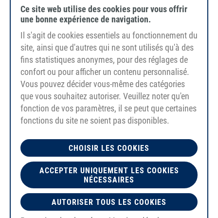
Ce site web utilise des cookies pour vous offrir
une bonne expérience de navigation.
Il s'agit de cookies essentiels au fonctionnement du
site, ainsi que d'autres qui ne sont utilisés qu'à des
fins statistiques anonymes, pour des réglages de
confort ou pour afficher un contenu personnalisé.
Vous pouvez décider vous-même des catégories
que vous souhaitez autoriser. Veuillez noter qu'en
fonction de vos paramètres, il se peut que certaines
fonctions du site ne soient pas disponibles.
CHOISIR LES COOKIES
ACCEPTER UNIQUEMENT LES COOKIES
PU75A
NÉCESSAIRES
bleu ultramarine
lisse
AUTORISER TOUS LES COOKIES