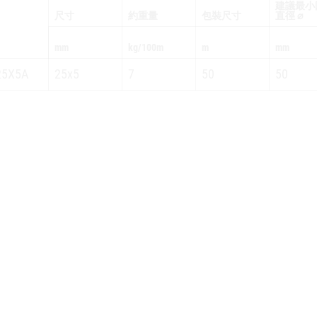
建議最小
尺寸
約重量
包裝尺寸
直徑 ⌀
mm
kg/100m
m
mm
25X5A
25x5
7
50
50