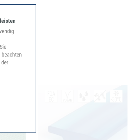
leisten
twendig
Sie
e beachten
 der