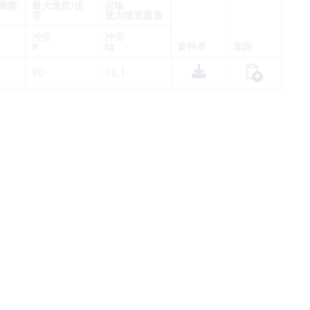
圓盤
最大速度/皮
运输
带
最大输送重量
冲击
冲击
N
kg
資料表
查詢
90
18,1