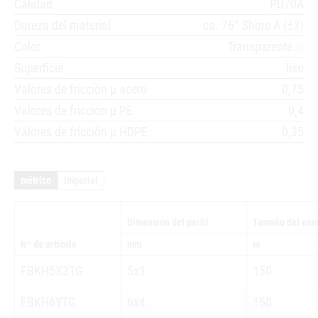
Calidad
PU70A
Dureza del material
ca. 76° Shore A (±3)
Color
Transparente
Superficie
liso
Valores de fricción µ acero
0,75
Valores de fricción µ PE
0,4
Valores de fricción µ HDPE
0,35
métrico
imperial
Dimensión del perfil
Tamaño del env
Nº de artículo
mm
m
FBKH5X3TG
5x3
150
FBKH6YTG
6x4
150