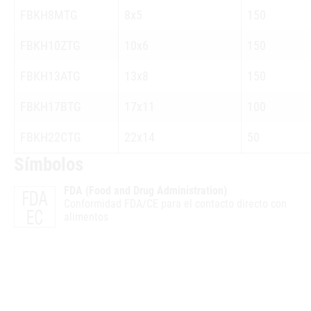
FBKH8MTG
8x5
150
FBKH10ZTG
10x6
150
FBKH13ATG
13x8
150
FBKH17BTG
17x11
100
FBKH22CTG
22x14
50
Símbolos
FDA (Food and Drug Administration)
Conformidad FDA/CE para el contacto directo con
alimentos