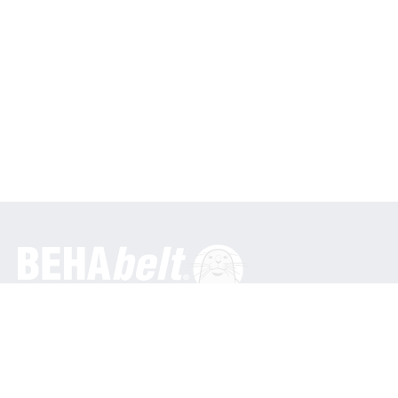
General
BEHA Innovation GmbH
In den Engematten 16