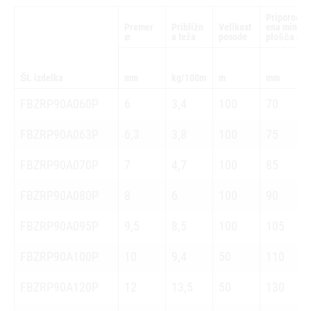
Priporoč
Premer
Približn
Velikost
ena min.
⌀
a teža
posode
plošča ⌀
Št. izdelka
mm
kg/100m
m
mm
FBZRP90A060P
6
3,4
100
70
FBZRP90A063P
6,3
3,8
100
75
FBZRP90A070P
7
4,7
100
85
FBZRP90A080P
8
6
100
90
FBZRP90A095P
9,5
8,5
100
105
FBZRP90A100P
10
9,4
50
110
FBZRP90A120P
12
13,5
50
130