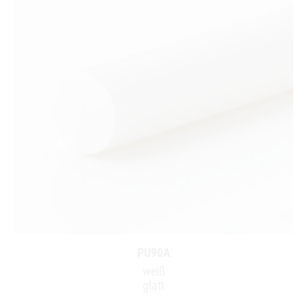
PU90A
weiß
glatt