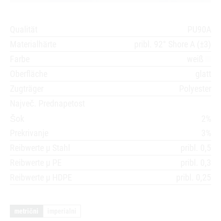
Qualität
PU90A
Materialhärte
pribl. 92° Shore A (±3)
Farbe
weiß
Oberfläche
glatt
Zugträger
Polyester
Največ. Prednapetost
Šok
2%
Prekrivanje
3%
Reibwerte µ Stahl
pribl. 0,5
Reibwerte µ PE
pribl. 0,3
Reibwerte µ HDPE
pribl. 0,25
metrični
imperialni