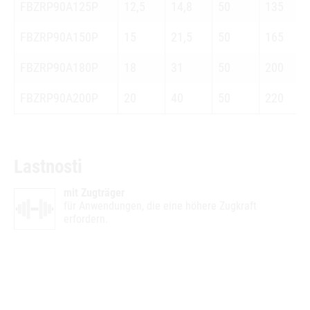
FBZRP90A125P
12,5
14,8
50
135
FBZRP90A150P
15
21,5
50
165
FBZRP90A180P
18
31
50
200
FBZRP90A200P
20
40
50
220
Lastnosti
mit Zugträger
für Anwendungen, die eine höhere Zugkraft
erfordern.