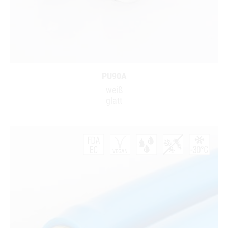
PU90A
weiß
glatt