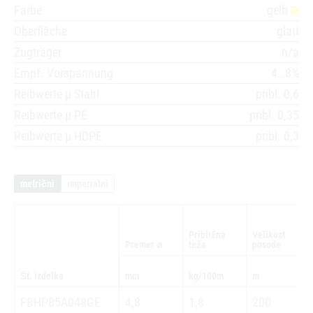
Farbe
gelb
Oberfläche
glatt
Zugträger
n/a
Empf. Vorspannung
4…8%
Reibwerte µ Stahl
pribl. 0,6
Reibwerte µ PE
pribl. 0,35
Reibwerte µ HDPE
pribl. 0,3
metrični
imperialni
Približna
Velikost
Premer ⌀
teža
posode
Št. izdelka
mm
kg/100m
m
FBHP85A048GE
4,8
1,8
200