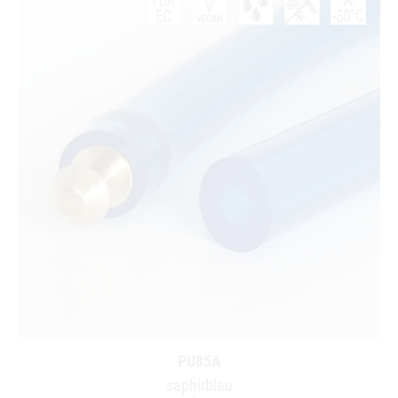
PU85A
saphirblau