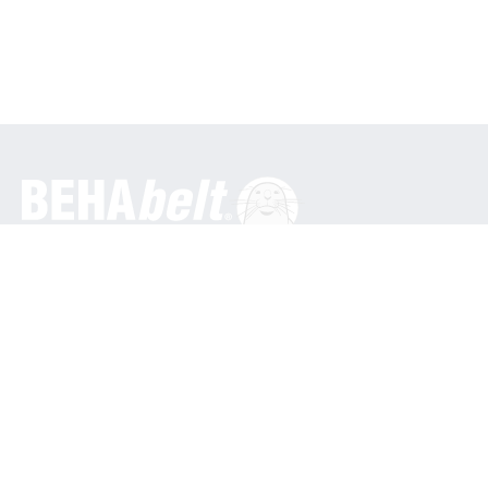
General
BEHA Innovation GmbH
In den Engematten 16
79286 Glottertal / Germany
Tel.: +49 7684 9070
info@behabelt.com