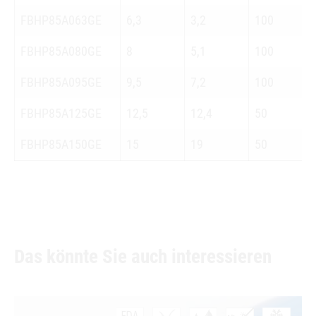
FBHP85A063GE
6,3
3,2
100
FBHP85A080GE
8
5,1
100
FBHP85A095GE
9,5
7,2
100
FBHP85A125GE
12,5
12,4
50
FBHP85A150GE
15
19
50
Das könnte Sie auch interessieren