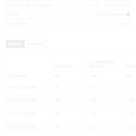
Durezza del materiale
ca. 92° Shore A (±3)
Colore
blu oltremare
Superficie
liscio
metrico
imperiale
Larghezza del
Altezza H
piede B
Peso
Articolo n.
mm
mm
g/m
FBCJ020LAX
20
10
75
FBCJ030LAX
30
10
109
FBCJ040LAX
40
10
129
FBCJ050LAX
50
10
235