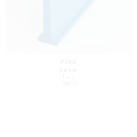
PU90A
blu cielo
liscio
FDA/EC