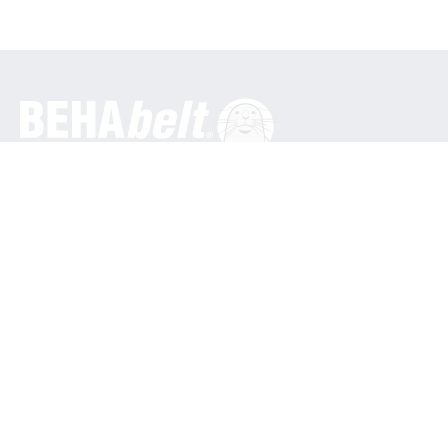
Generale
BEHA Innovation GmbH
In den Engematten 16
79286 Glottertal / Germania
Telefono: +49 7684 9070
info@behabelt.com
USA, Canada e Messico