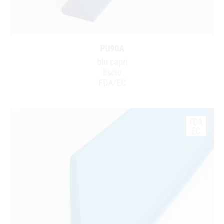
PU90A
blu capri
liscio
FDA/EC