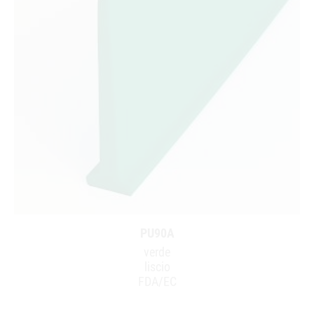
PU90A
verde
liscio
FDA/EC