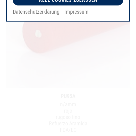
ALLE COOKIES ZULASSEN
Datenschutzerklärung
Impressum
PU95A
n/amm
rojo
rugoso fino
Refuerzo Aramida
FDA/EC