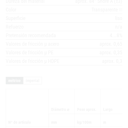
Dureza del material
aprox. 84° Shore A (±3)
Color
Transparente
Superficie
liso
Refuerzo
n/a
Pretensión recomendada
4...8%
Valores de fricción µ acero
aprox. 0,65
Valores de fricción µ PE
aprox. 0,35
Valores de fricción µ HDPE
aprox. 0,3
métrico
imperial
Diámetro ⌀
Peso aprox.
Largo
Nº de artículo
mm
kg/100m
m