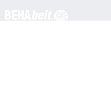
General
BEHA Innovation GmbH
In den Engematten 16
79286 Glottertal / Alemania
Teléfono: +49 7684 9070
info@behabelt.com
EE.UU., Canadá y México
BEHAbelt USA
835 Bonnie Lane