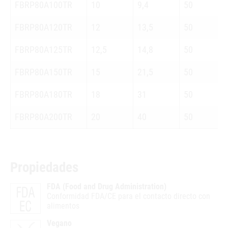
FBRP80A100TR
10
9,4
50
FBRP80A120TR
12
13,5
50
FBRP80A125TR
12,5
14,8
50
FBRP80A150TR
15
21,5
50
FBRP80A180TR
18
31
50
FBRP80A200TR
20
40
50
Propiedades
FDA (Food and Drug Administration)
Conformidad FDA/CE para el contacto directo con
alimentos
Vegano