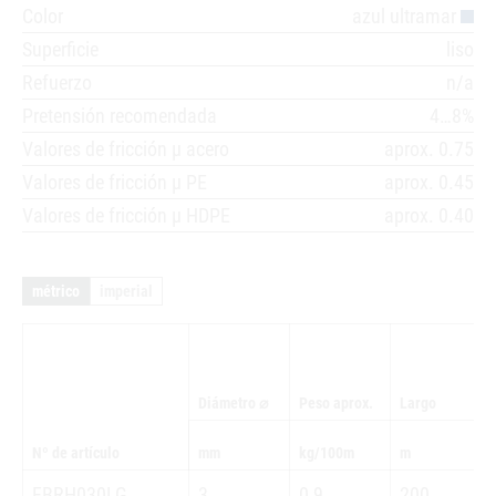
Color
azul ultramar
Superficie
liso
Refuerzo
n/a
Pretensión recomendada
4…8%
Valores de fricción µ acero
aprox. 0.75
Valores de fricción µ PE
aprox. 0.45
Valores de fricción µ HDPE
aprox. 0.40
métrico
imperial
Diámetro ⌀
Peso aprox.
Largo
Nº de artículo
mm
kg/100m
m
FBRH030LG
3
0,9
200