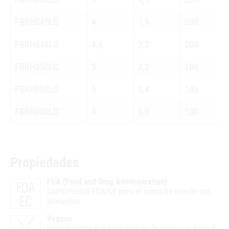
FBRH040LG
4
1,6
200
FBRH048LG
4,8
2,2
200
FBRH050LG
5
2,2
100
FBRH060LG
6
3,4
100
FBRH080LG
8
6,0
100
Propiedades
FDA (Food and Drug Administration)
Conformidad FDA/CE para el contacto directo con
alimentos
Vegano
Utilización de materias primas de origen no animal