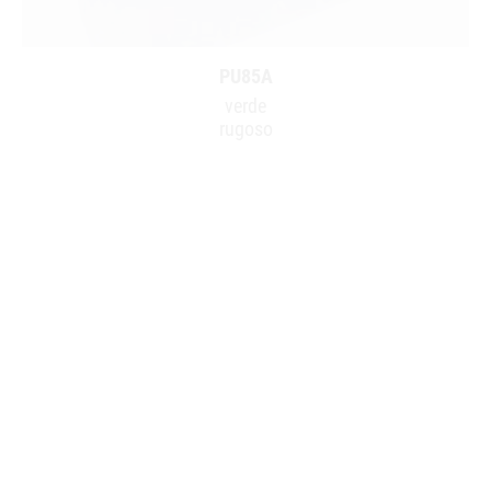
PU85A
verde
rugoso