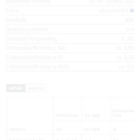
Materialets hårdhed
ca. 84° Shore A (±3)
Farve
ultramarinblå
overflade
glat
Spændingselement
n/a
Anbefalet forspænding
4…8%
Friktionskoefficienter µ Stål
ca. 0,65
Friktionskoefficienter µ PE
ca. 0,35
Friktionskoefficienter µ HDPE
ca. 0,3
metrisk
kejserlig
Beholderstør
Dimensioner
Ca. vægt
relse
Artikel nr.
mm
kg/100m
m