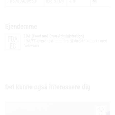
FBSP80A0865U
8x6.5 (M)
4,6
50
Ejendomme
FDA (Food and Drug Administration)
FDA/EC-overensstemmelse til direkte kontakt med
fødevarer
Det kunne også interessere dig