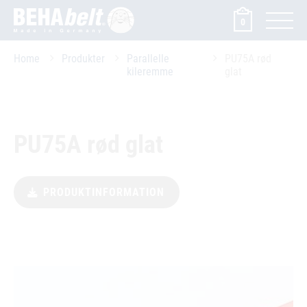
0
Home
Produkter
Parallelle
PU75A rød
kileremme
glat
PU75A rød glat
PRODUKTINFORMATION