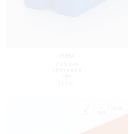
PU80A
24x6,8mm
ultramarinblå
glat
FDA/EC