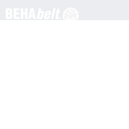
Generelt
BEHA Innovation GmbH
In den Engematten 16
79286 Glottertal / Tyskland
Telefon: +49 7684 9070
info@behabelt.com
USA, Canada og Mexico
BEHAbelt USA
835 Bonnie Lane