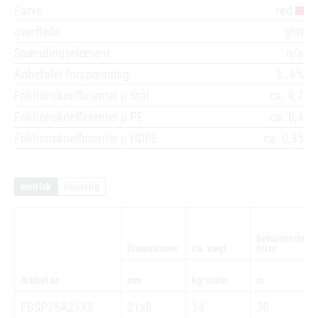
Farve
rød
overflade
glat
Spændingselement
n/a
Anbefalet forspænding
3…6%
Friktionskoefficienter µ Stål
ca. 0,7
Friktionskoefficienter µ PE
ca. 0,4
Friktionskoefficienter µ HDPE
ca. 0,35
metrisk
kejserlig
Beholderstør
Dimensioner
Ca. vægt
relse
Artikel nr.
mm
kg/100m
m
FBSP75A21X8
21x8
14
30