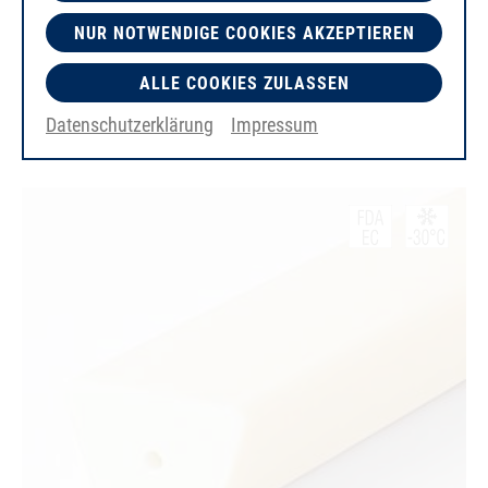
NUR NOTWENDIGE COOKIES AKZEPTIEREN
PU85A
ALLE COOKIES ZULASSEN
ultramarinblå
glat
Datenschutzerklärung
Impressum
Spændingselement Glasfaser, verschweißbar