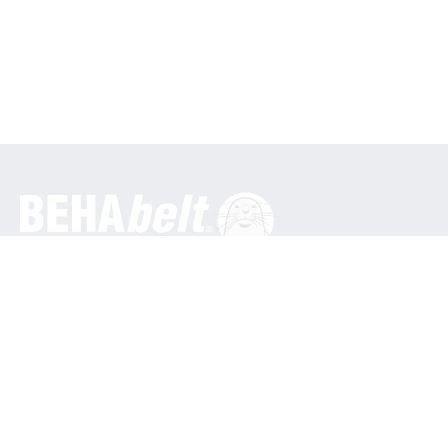
Generelt
BEHA Innovation GmbH
In den Engematten 16
79286 Glottertal / Tyskland
Telefon: +49 7684 9070