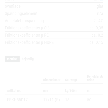
overflade
glat
Spændingselement
n/a
Anbefalet forspænding
2…4%
Friktionskoefficienter µ Stål
ca. 0,35
Friktionskoefficienter µ PE
ca. 0,2
Friktionskoefficienter µ HDPE
ca. 0,15
metrisk
kejserlig
Beholderstør
Dimensioner
Ca. vægt
relse
Artikel nr.
mm
kg/100m
m
FBKH55D17
17x11 (B)
18
50