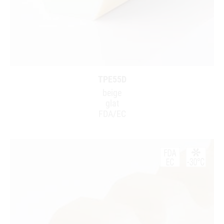
TPE55D
beige
glat
FDA/EC