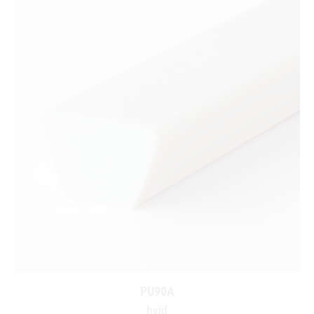
PU90A
hvid