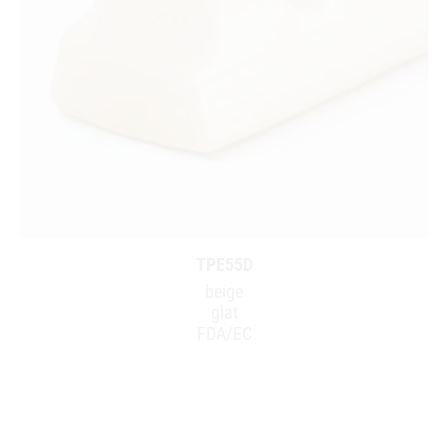
TPE55D
beige
glat
FDA/EC