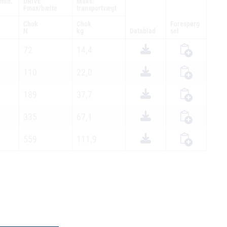
 min.
DRIVE
Maks.
Fmax/bælte
transportvægt
Chok
Chok
Forespørg
N
kg
Datablad
sel
72
14,4
110
22,0
189
37,7
335
67,1
559
111,9