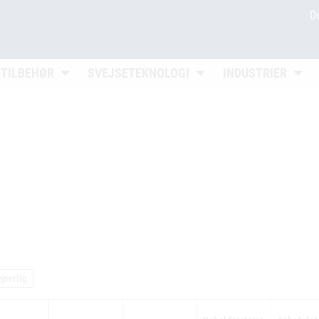
D
en
Untermenü öffnen
Untermenü öffnen
Unter
 TILBEHØR
SVEJSETEKNOLOGI
INDUSTRIER
jserlig