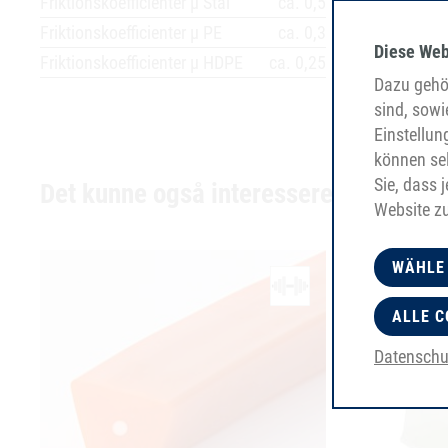
Friktionskoefficienter µ Stål
ca. 0,5
Friktionskoefficienter µ PE
ca. 0,3
Diese Web
Friktionskoefficienter µ HDPE
ca. 0,25
Dazu gehör
sind, sowi
Einstellun
können sel
Sie, dass 
Det kunne også interessere dig
Website z
WÄHLE
ALLE C
Datenschu