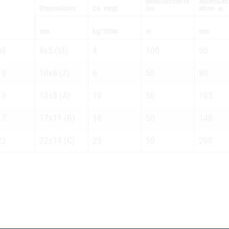
Beholderstørre
Anbefalet
Dimensioner
Ca. vægt
lse
skive- ⌀
mm
kg/100m
m
mm
08
8x5 (M)
4
100
60
10
10x6 (Z)
6
50
80
13
13x8 (A)
10
50
105
17
17x11 (B)
18
50
140
22
22x14 (C)
29
50
200