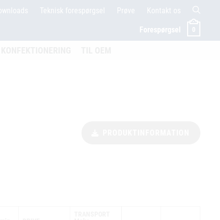
ownloads
Teknisk forespørgsel
Prøve
Kontakt os
Forespørgsel
0
menü öffnen
KONFEKTIONERING
TIL OEM
PRODUKTINFORMATION
TRANSPORT