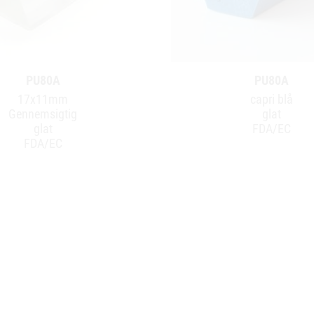
PU80A
PU80A
17x11mm
capri blå
Gennemsigtig
glat
glat
FDA/EC
FDA/EC