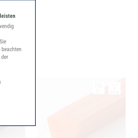
leisten
twendig
Sie
e beachten
 der