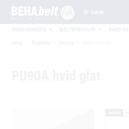
Dansk
Untermenü öffnen
Untermenü öffn
VIRKSOMHEDEN
BÆLTEPROFILER
BÅND OG
Home
Produkter
Kilerem
PU90A hvid glat
PU90A hvid glat
metrisk
ke