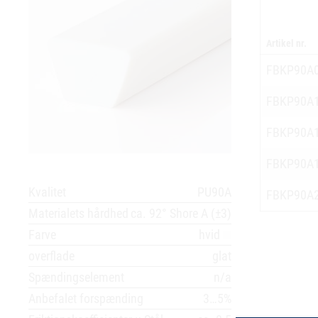
Artikel nr.
FBKP90A
FBKP90A
FBKP90A
FBKP90A
Kvalitet
PU90A
FBKP90A
Materialets hårdhed
ca. 92° Shore A (±3)
Farve
hvid
overflade
glat
Spændingselement
n/a
Anbefalet forspænding
3…5%