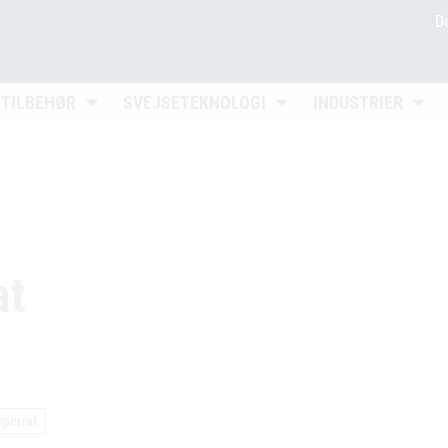
D
en
Untermenü öffnen
Untermenü öffnen
Unter
 TILBEHØR
SVEJSETEKNOLOGI
INDUSTRIER
t
at
mperial