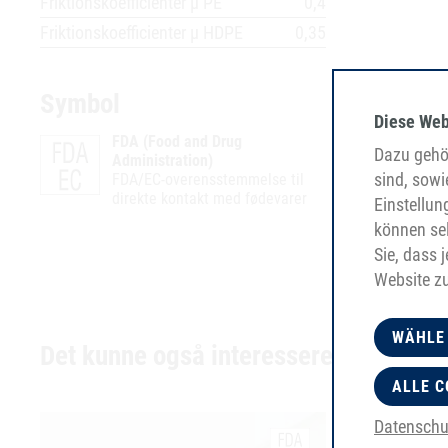
Friktionskoefficienter µ PE
0,4
Friktionskoefficienter µ HDPE
0,35
Symbol
Diese Web
FDA (Food and Drug
Dazu gehör
Administration)
sind, sowi
FDA/EC-overensstemmelse til
direkte kontakt med fødevarer
Einstellun
können sel
Sie, dass 
Website z
WÄHLE
Det kunne også interessere dig
ALLE C
Datenschu