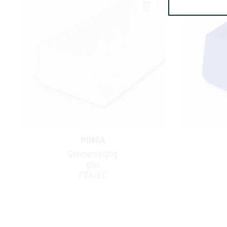
PU80A
Gennemsigtig
glat
FDA/EC