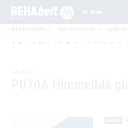
Dansk
Untermenü öffnen
Untermenü öffn
VIRKSOMHEDEN
BÆLTEPROFILER
BÅND OG
Home
Produkter
Kileplader
PU70A Himmelblå gla
Kileplader
PU70A Himmelblå gl
Metrisk
i