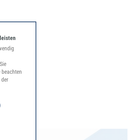
leisten
twendig
Sie
e beachten
 der