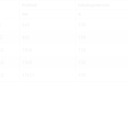
Profilmål
Emballagestørrelse
mm
m
G
6x4
150
G
8x5
150
LG
10x6
150
LG
13x8
150
LG
17x11
100