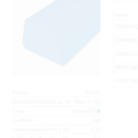
Varenr.
FBKH6YL
FBKH8ML
FBKH10Z
FBKH13A
FBKH17B
Kvalitet
PU70A
Materialets hårdhed
ca. 76° Shore A (±3)
Farve
Himmelblå
overflade
glat
Friktionskoefficienter µ Stål
0,75