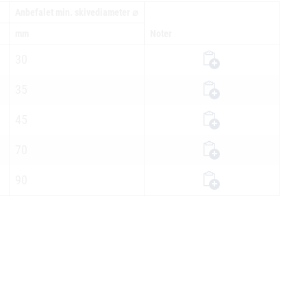
Anbefalet min. skivediameter ⌀
mm
Noter
30
35
45
70
90