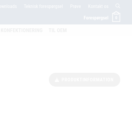
ownloads
Teknisk forespørgsel
Prøve
Kontakt os
Forespørgsel
0
menü öffnen
KONFEKTIONERING
TIL OEM
PRODUKTINFORMATION