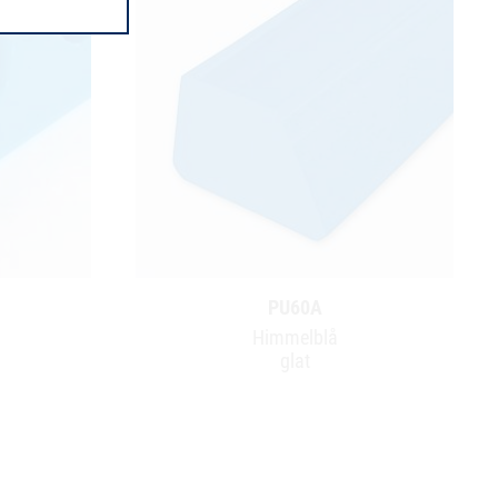
PU60A
Himmelblå
glat