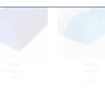
PU60A
PU70A
ultramarinblå
Himmelblå
glat
glat
FDA/EC