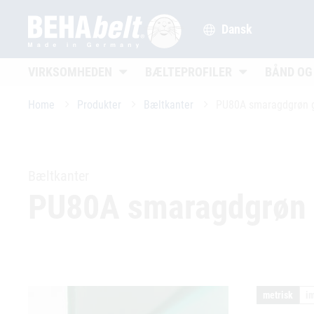
Dansk
Untermenü öffnen
Untermenü öffn
VIRKSOMHEDEN
BÆLTEPROFILER
BÅND OG
Home
Produkter
Bæltkanter
PU80A smaragdgrøn g
Bæltkanter
PU80A smaragdgrøn 
metrisk
im