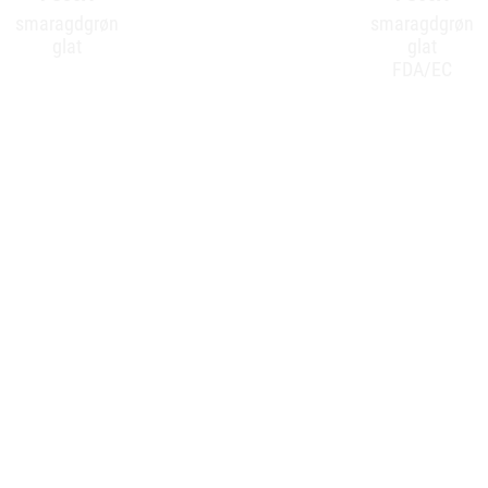
smaragdgrøn
smaragdgrøn
glat
glat
FDA/EC