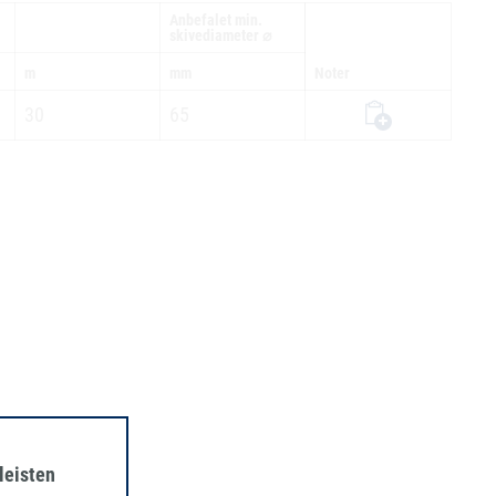
Anbefalet min.
skivediameter ⌀
m
mm
Noter
30
65
leisten