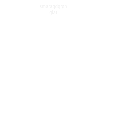
smaragdgrøn
glat