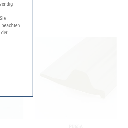
twendig
Sie
e beachten
 der
PU65A