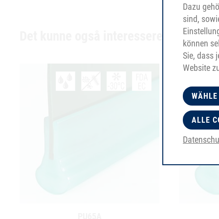
Dazu gehör
sind, sowi
Einstellun
Det kunne også interessere dig
können sel
Sie, dass 
Website z
WÄHLE
ALLE C
Datenschu
PU65A