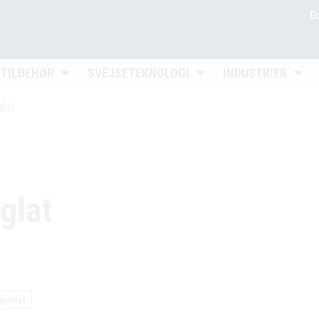
D
en
Untermenü öffnen
Untermenü öffnen
Unter
 TILBEHØR
SVEJSETEKNOLOGI
INDUSTRIER
lat
glat
perial