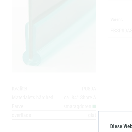
Varenr.
FBSP80A
Kvalitet
PU80A
Materialets hårdhed
ca. 84° Shore A
Farve
smaragdgrøn
overflade
glat
Diese Web