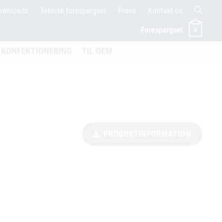
ownloads
Teknisk forespørgsel
Prøve
Kontakt os
Forespørgsel
0
menü öffnen
KONFEKTIONERING
TIL OEM
PRODUKTINFORMATION