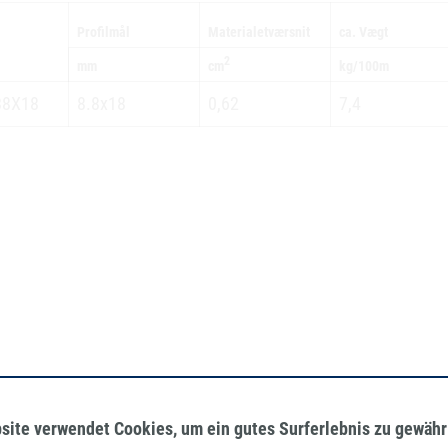
Profilmål
Materialetværsnit
ca. Vægt
2
cm
mm
kg/100m
88X18
8.8x18
0,62
7,4
site verwendet Cookies, um ein gutes Surferlebnis zu gewähr