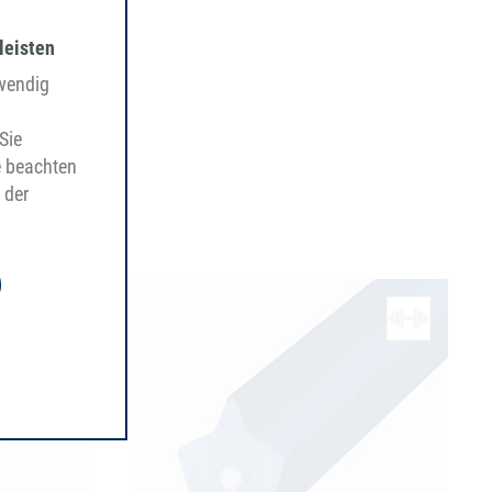
leisten
twendig
Sie
e beachten
 der