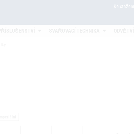
Ke stažen
en
Untermenü öffnen
Untermenü öff
PŘÍSLUŠENSTVÍ
SVAŘOVACÍ TECHNIKA
ODVĚTVÍ
dký
imperiální