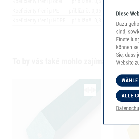
Koeficienty tření µ ocel
přibližně. 0,6
Koeficienty tření µ PE
přibližně. 0,35
Diese Web
Koeficienty tření µ HDPE
přibližně. 0,3
Dazu gehör
sind, sowi
Einstellun
können sel
Sie, dass 
To by vás také mohlo zajímat
Website z
WÄHLE
ALLE C
Datenschu