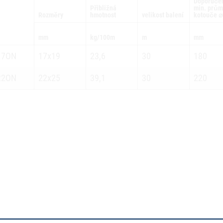
Doporuče
Přibližná
min. prům
Rozměry
hmotnost
velikost balení
kotouče ⌀
mm
kg/100m
m
mm
17ON
17x19
23,6
30
180
22ON
22x25
39,1
30
220