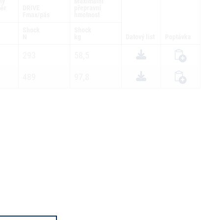
ný
Maximální
ěr
DRIVE
přepravní
Fmax/pás
hmotnost
Shock
Shock
N
kg
Datový list
Poptávka
293
58,5
489
97,8