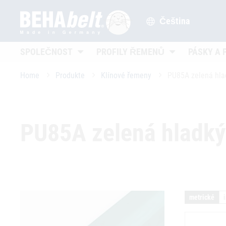
Čeština
Untermenü öffnen
Untermenü öffn
SPOLEČNOST
PROFILY ŘEMENŮ
PÁSKY A 
Home
Produkte
Klínové řemeny
PU85A zelená hla
PU85A zelená hladký
metrické