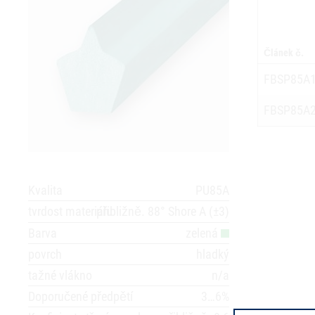
Článek č.
FBSP85A
FBSP85A
Kvalita
PU85A
tvrdost materiálu
přibližně. 88° Shore A (±3)
Barva
zelená
povrch
hladký
tažné vlákno
n/a
Doporučené předpětí
3…6%